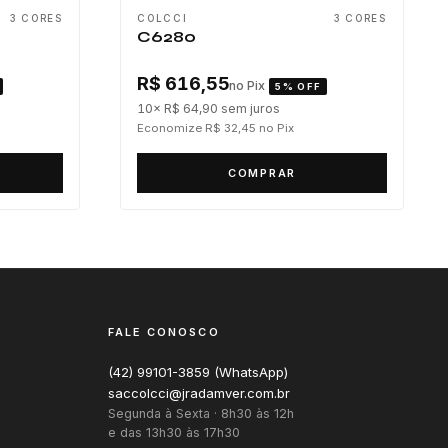
3 CORES
COLCCI
3 CORES
C6280
R$ 616,55
no Pix
5% OFF
10× R$ 64,90
sem juros
Economize R$ 32,45
no Pix
COMPRAR
FALE CONOSCO
(42) 99101-3859 (WhatsApp)
saccolcci@jradamver.com.br
Segunda à Sexta · 8h30 às 12h
e das 13h30 às 17h30