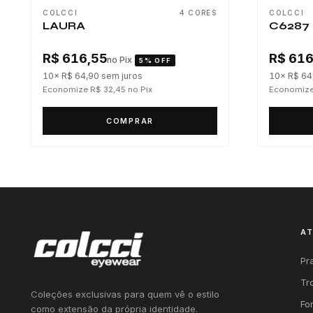
COLCCI
4 CORES
COLCCI
LAURA
C6287
R$ 616,55
R$ 616
no Pix
5% OFF
10× R$ 64,90
sem juros
10× R$ 64
Economize R$ 32,45
no Pix
Economize
COMPRAR
A
Pr
Tr
Coleções exclusivas para quem vê o estilo
Fo
como extensão da própria identidade.