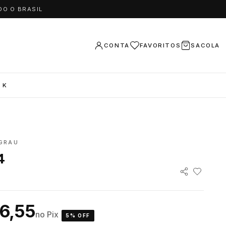
DO O BRASIL
CONTA
FAVORITOS
SACOLA
 K
GRAU
4
6,55
no Pix
5% OFF