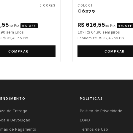
3 CORES
COLCCI
C6279
,55
R$ 616,55
no Pix
no Pix
5% OFF
5% OFF
,90
sem juros
10× R$ 64,90
sem juros
 R$ 32,45
no Pix
Economize R$ 32,45
no Pix
COMPRAR
COMPRAR
TENDIMENTO
POLÍTICAS
azo de Entrega
Política de Privacidade
oca e Devolução
LGPD
rmas de Pagamento
Termos de Uso