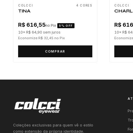
COLCCI
4 CORES
COLCCI
TINA
CHARL
R$ 616,55
R$ 616
no Pix
5% OFF
10× R$ 64,90
sem juros
10× R$ 64
Economize R$ 32,45
no Pix
Economize
COMPRAR
A
Pr
Tr
Coleções exclusivas para quem vê o estilo
Fo
como extensão da própria identidade.