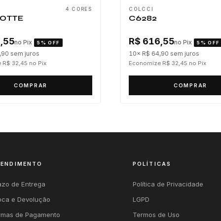
4 CORES
COLCCI
OTTE
C6282
,55
R$ 616,55
no Pix
no Pix
5% OFF
5% OFF
,90
sem juros
10× R$ 64,90
sem juros
 R$ 32,45
no Pix
Economize R$ 32,45
no Pix
COMPRAR
COMPRAR
TENDIMENTO
POLÍTICAS
azo de Entrega
Política de Privacidade
oca e Devolução
LGPD
rmas de Pagamento
Termos de Uso