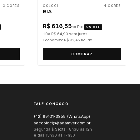
3 CORES
COLCCI
4 CORES
BIA
R$ 616,55
no Pix
5% OFF
10× R$ 64,90
sem juros
Economize R$ 32,45
no Pix
COMPRAR
FALE CONOSCO
(42) 99101-3859 (WhatsApp)
saccolcci@jradamver.com.br
Segunda à Sexta · 8h30 às 12h
e das 13h30 às 17h30