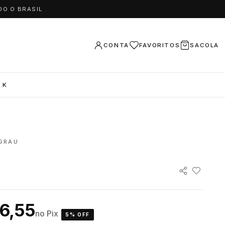
DO O BRASIL
CONTA
FAVORITOS
SACOLA
 K
GRAU
6,55
no Pix
5% OFF