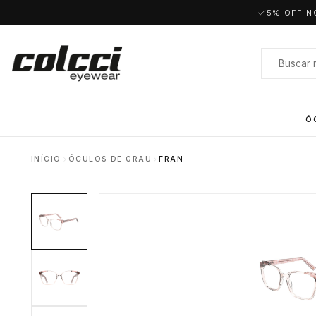
5% OFF N
Ó
INÍCIO
ÓCULOS DE GRAU
FRAN
Masculino
Redondo
Feminino
Polarizados
Aviador
Acetato
Quadrado
Metal
Retangular