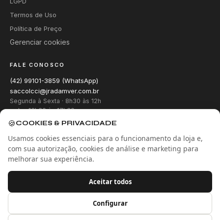
LGPD
Termos de Uso
Política de Preço
Gerenciar cookies
FALE CONOSCO
(42) 99101-3859 (WhatsApp)
saccolcci@jradamver.com.br
Segunda à Sexta · 8h30 às 12h
e das 13h30 às 17h30
🍪
COOKIES & PRIVACIDADE
Usamos cookies essenciais para o funcionamento da loja e,
com sua autorização, cookies de análise e marketing para
melhorar sua experiência.
Site verificado
Google Safe Browsing
Aceitar todos
Configurar
© 2026
Colcci Eyewear
· JR-ADAMVER INDÚSTRIA E