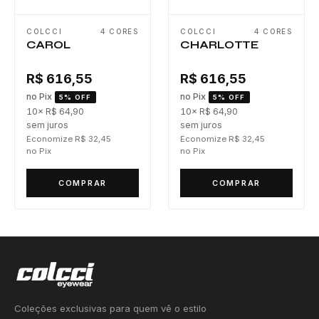
COLCCI
4 CORES
COLCCI
4 CORES
CAROL
CHARLOTTE
R$ 616,55
R$ 616,55
no Pix
no Pix
5% OFF
5% OFF
10× R$ 64,90
10× R$ 64,90
sem juros
sem juros
Economize R$ 32,45
Economize R$ 32,45
no Pix
no Pix
COMPRAR
COMPRAR
Coleções exclusivas para quem vê o estilo