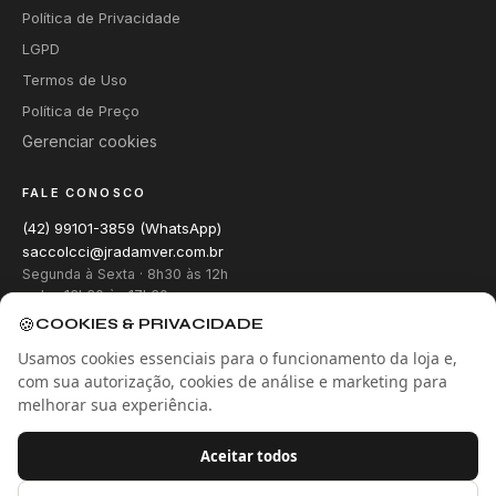
Política de Privacidade
LGPD
Termos de Uso
Política de Preço
Gerenciar cookies
FALE CONOSCO
(42) 99101-3859 (WhatsApp)
saccolcci@jradamver.com.br
Segunda à Sexta · 8h30 às 12h
e das 13h30 às 17h30
🍪
COOKIES & PRIVACIDADE
Usamos cookies essenciais para o funcionamento da loja e,
com sua autorização, cookies de análise e marketing para
melhorar sua experiência.
Site verificado
Google Safe Browsing
Aceitar todos